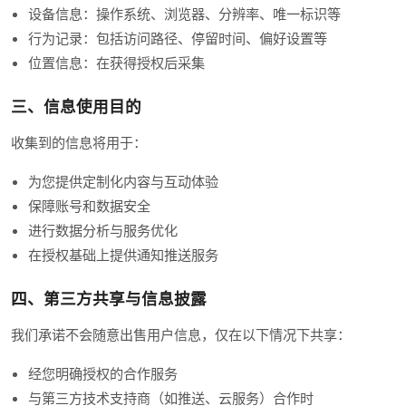
设备信息：操作系统、浏览器、分辨率、唯一标识等
行为记录：包括访问路径、停留时间、偏好设置等
位置信息：在获得授权后采集
三、信息使用目的
收集到的信息将用于：
为您提供定制化内容与互动体验
保障账号和数据安全
进行数据分析与服务优化
在授权基础上提供通知推送服务
四、第三方共享与信息披露
我们承诺不会随意出售用户信息，仅在以下情况下共享：
经您明确授权的合作服务
与第三方技术支持商（如推送、云服务）合作时