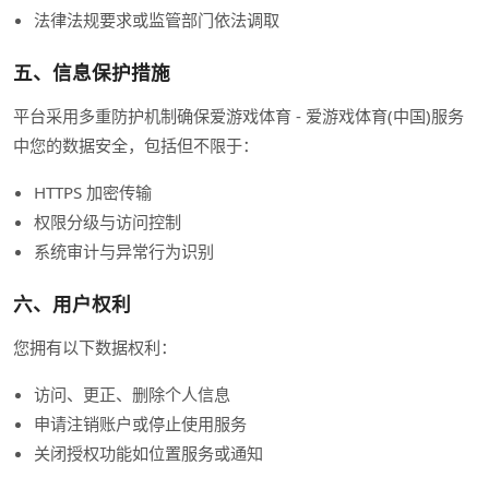
法律法规要求或监管部门依法调取
五、信息保护措施
平台采用多重防护机制确保爱游戏体育 - 爱游戏体育(中国)服务
中您的数据安全，包括但不限于：
HTTPS 加密传输
权限分级与访问控制
系统审计与异常行为识别
六、用户权利
您拥有以下数据权利：
访问、更正、删除个人信息
申请注销账户或停止使用服务
关闭授权功能如位置服务或通知