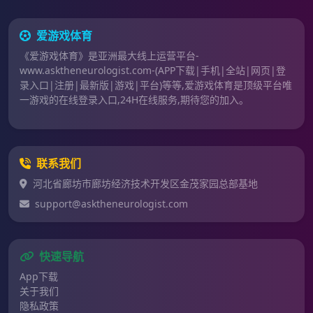
爱游戏体育
《爱游戏体育》是亚洲最大线上运营平台-
www.asktheneurologist.com-(APP下载|手机|全站|网页|登
录入口|注册|最新版|游戏|平台)等等,爱游戏体育是顶级平台唯
一游戏的在线登录入口,24H在线服务,期待您的加入。
联系我们
河北省廊坊市廊坊经济技术开发区金茂家园总部基地
support@asktheneurologist.com
快速导航
App下载
关于我们
隐私政策