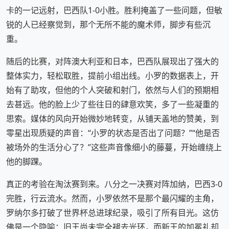
卡的一记远射，巴西队1-0小胜。胜利掩盖了一些问题，但敏
锐的人已经察觉到，那个无所不能的魔术师，脚步有些沉
重。
随后的比赛，对阵澳大利亚和日本，巴西队展现出了强大的
整体实力，轻松取胜，提前小组出线。小罗的数据表上，开
始有了助攻，但他的个人突破和射门，依然与人们的预期相
去甚远。他的脸上少了些往日的肆意欢笑，多了一些凝重的
思索。媒体的风向开始微妙地转变，从铺天盖地的赞美，到
零星出现质疑的声音：“小罗的状态是否出了问题？”“他是否
被场外的生活分心了？”这些声音像细小的藤蔓，开始缠绕上
他的脚踝。
真正的考验在淘汰赛到来。八分之一决赛对阵加纳，巴西3-0
完胜，行云流水。然而，小罗依然不是那个最闪耀的主角，
罗纳尔多打破了世界杯总进球纪录，吸引了所有目光。这仿
佛是一个隐喻：旧王尚未完全褪去光环，而新王的加冕礼却