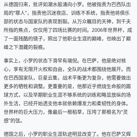
从德国归来，批评如潮水般涌向小罗。他被指责为巴西队出
局的“罪人”，指责他沉迷夜店、训练不系统，指责他将俱乐
部的状态与国家队的表现割裂。从万众瞩目的天神，到千夫
所指的焦点，仅仅用了四场比赛的时间。2006年世界杯，成
了一面残酷的镜子，照出了他职业生涯的巅峰，也映出了巅
峰之下潜藏的裂痕。
事实上，小罗的状态下滑早有端倪。在巴萨，他是绝对核
心，享有无限开火权和自由，全队的战术都围绕他展开。而
在巴西国家队，巨星云集，战术平衡更为复杂，他需要做出
更多的牺牲和调整。更重要的是，他那近乎燃烧生命般的踢
球方式，以及早期职业生涯不够系统的训练和略显放纵的场
外生活，已经开始透支他本就依赖爆发力和柔韧性的身体。
世界杯的巨大压力，像最后一根稻草，压垮了那根名为“灵
感”的弦。
德国之后，小罗的职业生涯轨迹明显改变了。他在巴萨又辉