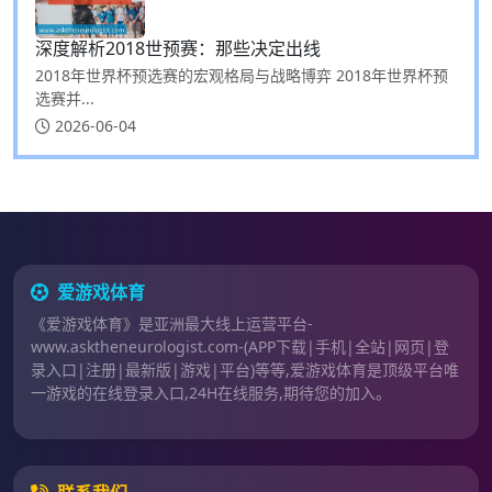
深度解析2018世预赛：那些决定出线
2018年世界杯预选赛的宏观格局与战略博弈 2018年世界杯预
选赛并...
2026-06-04
爱游戏体育
《爱游戏体育》是亚洲最大线上运营平台-
www.asktheneurologist.com-(APP下载|手机|全站|网页|登
录入口|注册|最新版|游戏|平台)等等,爱游戏体育是顶级平台唯
一游戏的在线登录入口,24H在线服务,期待您的加入。