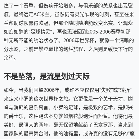
煌了一个赛季，但伤病开始增多，与俱乐部的关系也出现裂
痕，最终远走AC米兰。虽然仍有灵光乍现的时刻，甚至在米
兰帮助球队赢得欧冠，但那个随时随地能改变比赛、让观众
如痴如醉的“足球精灵”，再也无法回到2005-2006赛季初那
种无所不能的统治状态了。2006年世界杯，就像一个清晰的
分水岭，之前是攀登巅峰的绚烂旅程，之后则是缓慢下行的
余晖。
不是坠落，是流星划过天际
如今，当我们回望2006年，或许不应仅仅用“失败”或“转折”
来定义小罗的这次世界杯之旅。它更像是一个关于天才、巅
峰与消耗的复杂寓言。小罗的足球，是极致的艺术，是即兴
的爵士乐，这种踢法本身就如烟花般绚烂而短暂。他将他最
美好、最强大的两年，毫无保留地献给了巴塞罗那，当来到
国家队的最高舞台时，他的油箱里，或许真的没有足够的“魔