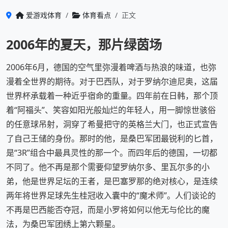
爱游戏体育
体育看点
正文
2006年的夏天，那片绿茵场
2006年6月，德国的空气里弥漫着啤酒与热浪的味道，也弥
漫着全世界的期待。对于巴西队，对于罗纳尔迪尼奥，这届
世界杯承载着一种近乎宿命的重量。四年前在日韩，那个顶
着“阿福头”、笑容如阳光般灿烂的年轻人，用一脚惊世骇俗
的任意球吊射，洞穿了希曼把守的英格兰大门，也正式宣告
了自己王储的身份。那时的他，是桑巴军团最锐利的匕首，
是“3R”组合中最具灵性的那一个。而四年后的德国，一切都
不同了。他不再是那个需要仰望罗纳尔多、里瓦尔多的小
弟，他是世界足坛的王者，是巴塞罗那的绝对核心，是连续
两年将世界足球先生桂冠收入囊中的“魔术师”。人们谈论的
不再是巴西能否夺冠，而是小罗将如何以他无与伦比的魔
法，为桑巴军团绣上第六颗星。