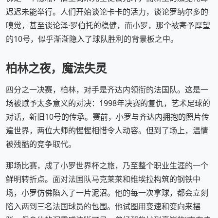
迟迟未能举行。人们开始谈论卡卡的活力，谈论罗纳尔多的
嗅觉，甚至谈论泽·罗伯托的稳健，而小罗，那个被寄予厚望
的10号，似乎渐渐隐入了球队胜利的背景板之中。
柏林之夜，魔法失灵
四分之一决赛，柏林，对手是齐达内领衔的法国队。这是一
场被赋予太多意义的对决：1998年决赛的复仇，艺术足球的
对话，新旧10号的传承。赛前，小罗与齐达内拥抱的照片传
遍世界，两位大师的惺惺相惜令人动容。但到了场上，温情
被残酷的竞争取代。
那场比赛，成了小罗世界杯之旅，乃至整个职业生涯的一个
鲜明转折点。面对法国队马克莱莱和维埃拉构筑的钢铁中
场，小罗仿佛陷入了一片泥沼。他的每一次拿球，都会立刻
陷入两到三名法国球员的包围。他试图用变速和变向来摆