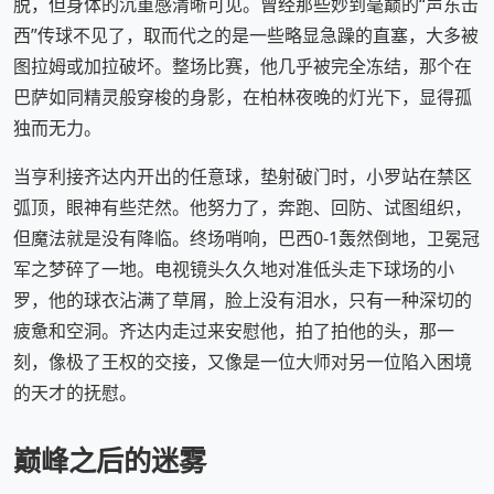
脱，但身体的沉重感清晰可见。曾经那些妙到毫巅的“声东击
西”传球不见了，取而代之的是一些略显急躁的直塞，大多被
图拉姆或加拉破坏。整场比赛，他几乎被完全冻结，那个在
巴萨如同精灵般穿梭的身影，在柏林夜晚的灯光下，显得孤
独而无力。
当亨利接齐达内开出的任意球，垫射破门时，小罗站在禁区
弧顶，眼神有些茫然。他努力了，奔跑、回防、试图组织，
但魔法就是没有降临。终场哨响，巴西0-1轰然倒地，卫冕冠
军之梦碎了一地。电视镜头久久地对准低头走下球场的小
罗，他的球衣沾满了草屑，脸上没有泪水，只有一种深切的
疲惫和空洞。齐达内走过来安慰他，拍了拍他的头，那一
刻，像极了王权的交接，又像是一位大师对另一位陷入困境
的天才的抚慰。
巅峰之后的迷雾