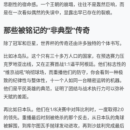
悲剧性的宿命感。一个王朝的崩塌，往往不是轰然巨响，而
是在一次看似偶然的失误中，显露出早已存在的裂痕。
那些被铭记的“非典型”传奇
除了冠军和巨星，世界杯的传奇还由许多独特的个体书写。
比如冰岛队。这个只有三十多万人口的国家，在预选赛力压
克罗地亚出线，又在正赛首战1:1逼平阿根廷。他们标志性的
“维京战吼”响彻球场，而重播他们的防守，你会看到一种极
致的纪律性与整体性，十一个人如同一台精密运转的机器。
他们是平民英雄的典范，证明了团结与战术执行力可以弥补
天赋的差距。
再比如日本队。他们在1/8决赛中对阵比利时，一度取得2:0
的领先。重播最后时刻被绝杀的那个反击，从日本队的角球
被解围，到库尔图瓦手抛球发动进攻，再到沙兹利完成最后