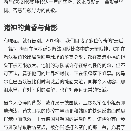
西与C罗对该奖项长达十年的垄断，这本身就是一曲献给坚
韧、智慧与领导力的赞歌。
诸神的黄昏与背影
有崛起，就有告别。2018年，我们目睹了多位传奇的“最后
一舞”。梅西在阿根廷对阵法国队比赛中的无奈眼神，C罗在
淘汰赛首轮出局后回望球场的落寞身影，都在高清重播的镜
头下被无限放大。他们的球队或许存在结构性的问题，但不
可否认，属于他们的世界杯时代，正在缓缓落下帷幕。内马
尔在巴西队被比利时淘汰后的掩面哭泣，同样令人动容，那
泪水里，有对胜利的渴望，也有对命运无常的愤懑。
最令人心碎的背影，或许属于德国队。卫冕冠军在小组赛即
遭淘汰，勒夫固执的传控在墨西哥和韩国的快速反击面前显
得笨重而低效。重看德国对韩国的最后时刻，诺伊尔弃门参
与进攻导致后防空虚，被孙兴慜打入空门的那一幕，充满了