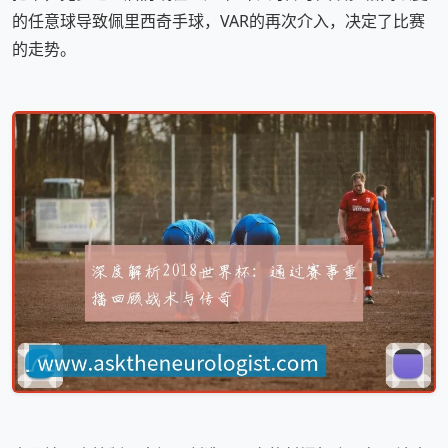
的任意球导致佩里西奇手球，VAR的再次介入，决定了比赛
的走势。