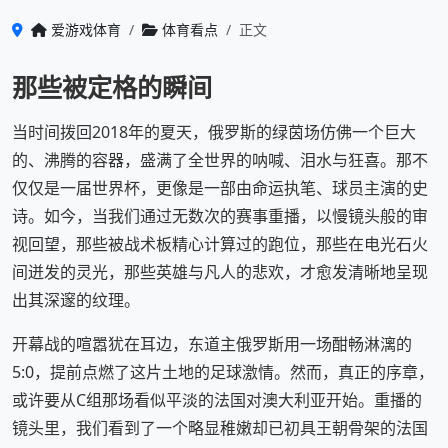
爱游戏体育
体育看点
正文
那些被定格的瞬间
当时间拨回2018年的夏天，俄罗斯的绿茵场仿佛一个巨大
的、沸腾的容器，盛满了全世界的呐喊、泪水与狂喜。那不
仅仅是一届世界杯，更像是一部由命运执笔、球员主演的史
诗。如今，当我们通过无数次的赛事重播，以慢镜头般的审
视回望，那些被战术板精心计算过的跑位，那些在电光石火
间迸发的灵光，那些英雄与凡人的悲欢，才愈发清晰地呈现
出其深邃的纹理。
开幕战的喧嚣犹在耳边，东道主俄罗斯用一场酣畅淋漓的
5:0，提前点燃了这片土地的足球激情。然而，真正的序章，
或许要从C组那场看似平淡的法国对澳大利亚开始。重播的
镜头里，我们看到了一个略显稚嫩却已初具王朝骨架的法国