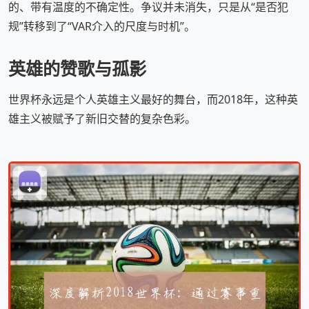
的、带有温度的不确定性。争议并未消失，只是从“是否犯
规”转移到了“VAR介入的尺度与时机”。
英雄的赞歌与孤影
世界杯永远是个人英雄主义最好的舞台，而2018年，这种英
雄主义被赋予了新旧交替的复杂色彩。