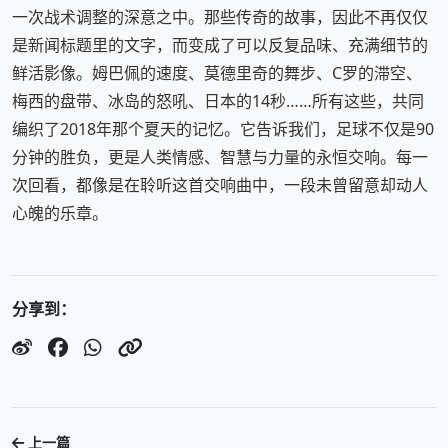
一次战术调整的深意之中。那些传奇的故事，因此不再仅仅
是新闻标题里的文字，而变成了可以反复品味、充满细节的
鲜活影像。姆巴佩的速度、莫德里奇的舞步、C罗的滞空、
梅西的盘带、冰岛的怒吼、日本的14秒……所有这些，共同
编织了2018年那个夏天的记忆。它告诉我们，足球不仅是90
分钟的胜负，更是人类情感、智慧与力量的永恒交响。每一
次回看，都像是在聆听这首交响曲中，一段未曾留意却动人
心魄的乐章。
分享到：
上一篇