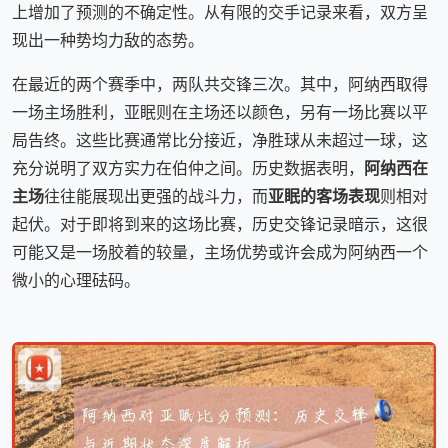
上增加了预测的不确定性。从有限的交手记录来看，双方呈
现出一种势均力敌的态势。
在最近的两个赛季中，两队共交锋三次。其中，阿纳西取得
一场主场胜利，亚眠则在主场还以颜色，另有一场比赛以平
局告终。这些比赛通常比分接近，净胜球从未超过一球，这
充分说明了双方实力在伯仲之间。历史数据表明，
阿纳西在
主场
往往能展现出更强的战斗力，而
亚眠的客场表现
则相对
起伏。对于即将到来的这场比赛，历史交锋记录暗示，这很
可能又是一场胶着的较量，主场优势或许会成为阿纳西一个
微小的心理砝码。