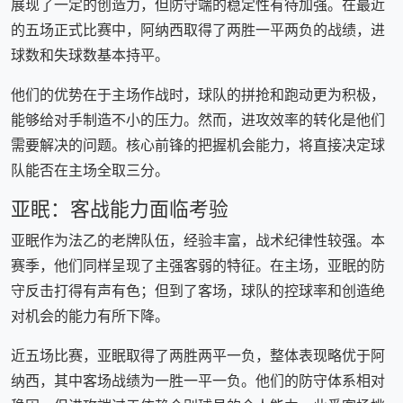
展现了一定的创造力，但防守端的稳定性有待加强。在最近
的五场正式比赛中，阿纳西取得了两胜一平两负的战绩，进
球数和失球数基本持平。
他们的优势在于主场作战时，球队的拼抢和跑动更为积极，
能够给对手制造不小的压力。然而，进攻效率的转化是他们
需要解决的问题。核心前锋的把握机会能力，将直接决定球
队能否在主场全取三分。
亚眠：客战能力面临考验
亚眠作为法乙的老牌队伍，经验丰富，战术纪律性较强。本
赛季，他们同样呈现了主强客弱的特征。在主场，亚眠的防
守反击打得有声有色；但到了客场，球队的控球率和创造绝
对机会的能力有所下降。
近五场比赛，亚眠取得了两胜两平一负，整体表现略优于阿
纳西，其中客场战绩为一胜一平一负。他们的防守体系相对