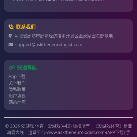
联系我们
河北省廊坊市廊坊经济技术开发区金茂家园总部基地
support@asktheneurologist.com
快速导航
App下载
关于我们
隐私政策
用户协议
网站地图
© 2026 爱游戏·体育 - 爱游戏(中国) 版权所有 · 《爱游戏体育》是亚
洲最大线上运营平台-www.asktheneurologist.com-(APP下载|手