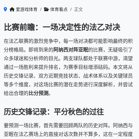
爱游戏体育
体育看点
正文
比赛前瞻：一场决定性的法乙对决
在法乙联赛的激烈竞争中，每一场对决都可能影响最终的积
分榜格局。即将到来的
阿纳西对阵亚眠
的比赛，无疑吸引了
众多球迷和分析师的目光。两支球队都处于联赛中游，渴望
通过一场胜利来提升排名，为赛季目标增添砝码。本文将从
历史交锋记录、双方近期竞技状态、战术体系以及关键球员
等多个维度，对这场比赛的潜在走势进行深度解析，并尝试
给出合理的
比分预测
。
历史交锋记录：平分秋色的过往
要预测一场比赛，首先需要回顾两队的历史对阵。阿纳西与
亚眠在法乙赛场上的直接对话次数并不算多，这在一定程度