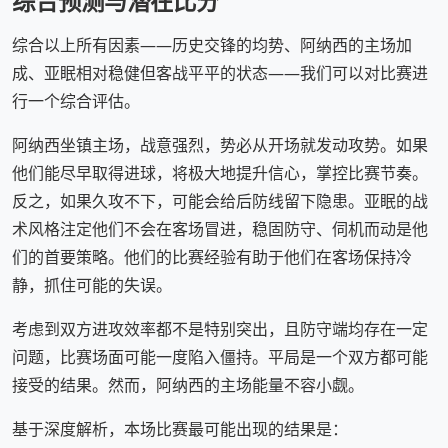
综合预测与潜在比分
综合以上所有因素——历史交锋的均势、阿纳西的主场加
成、亚眠相对稳健但客战平平的状态——我们可以对比赛进
行一个综合评估。
阿纳西坐镇主场，战意强烈，势必从开场就发动攻势。如果
他们能尽早取得进球，将极大地提升信心，掌控比赛节奏。
反之，如果久攻不下，可能会给后防线留下隐患。亚眠的战
术风格注定他们不会在客场冒进，稳固防守、伺机而动是他
们的首要策略。他们的比赛经验有助于他们在客场保持冷
静，抓住可能的失误。
考虑到双方进攻效率都不是特别突出，且防守端均存在一定
问题，比赛场面可能一度陷入僵持。平局是一个双方都可能
接受的结果。然而，阿纳西的主场能量不容小觑。
基于深度解析，本场比赛最可能出现的结果是：