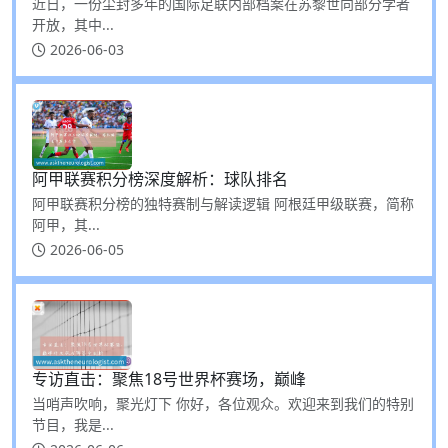
近日，一份尘封多年的国际足联内部档案在苏黎世向部分学者
开放，其中...
2026-06-03
阿甲联赛积分榜深度解析：球队排名
阿甲联赛积分榜的独特赛制与解读逻辑 阿根廷甲级联赛，简称
阿甲，其...
2026-06-05
专访直击：聚焦18号世界杯赛场，巅峰
当哨声吹响，聚光灯下 你好，各位观众。欢迎来到我们的特别
节目，我是...