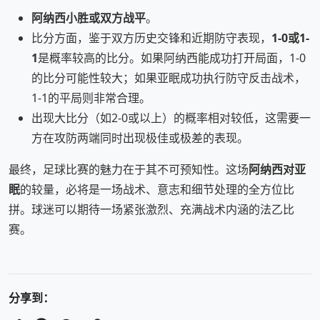
阿纳西小胜或双方战平
。
比分方面，鉴于双方历史交锋和近期防守表现，
1-0或1-
1
是概率较高的比分。如果阿纳西能成功打开局面，1-0
的比分可能性较大；如果亚眠成功执行防守反击战术，
1-1的平局则非常合理。
出现大比分（如2-0或以上）的概率相对较低，这需要一
方在攻防两端同时出现极佳或极差的表现。
最终，足球比赛的魅力在于其不可预知性。这场
阿纳西对亚
眠
的较量，必将是一场战术、意志和细节处理的全方位比
拼。球迷可以期待一场紧张激烈、充满战术内涵的法乙比
赛。
分享到：